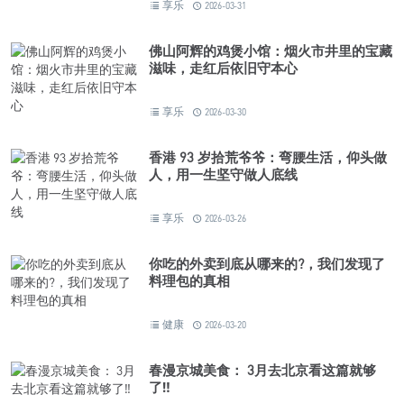
享乐
2026-03-31
佛山阿辉的鸡煲小馆：烟火市井里的宝藏
滋味，走红后依旧守本心
享乐
2026-03-30
香港 93 岁拾荒爷爷：弯腰生活，仰头做
人，用一生坚守做人底线
享乐
2026-03-26
你吃的外卖到底从哪来的?，我们发现了
料理包的真相
健康
2026-03-20
春漫京城美食： 3月去北京看这篇就够
了‼️