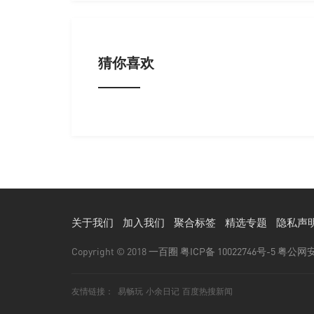
猜你喜欢
关于我们
加入我们
聚合标签
精选专题
隐私声
Copyright © 2018
一百圈
粤ICP备 10022746号-5
粤公网安备
友情链接：
易畅玩
小余日记
百度热搜新闻