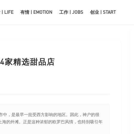
| LIFE
有情 | EMOTION
工作 | JOBS
创业 | START
4家精选甜品店
中，是最早一批受西方影响的地区。因此，神户的很
上海的外滩。正是这种浓郁的欧罗巴风情，也特别吸引年