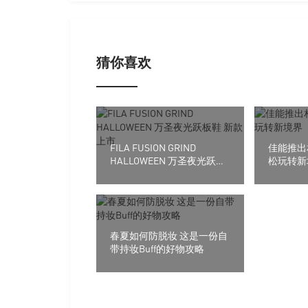
猜你喜欢
FILA FUSION GRIND
佳能推出
HALLOWEEN 万圣夜光跃板
松玩转新
鞋 新款上市
春夏如何防脱妆 这是一份自
带持妆Buff的好物攻略