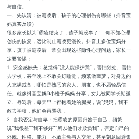
与自信。
一、先认清：被霸凌后，孩子的心理创伤有哪些（抖音宝
妈真实反馈）
很多家长以为“霸凌结束了，孩子就没事了”，却不知心理
创伤的恢复，远比制止霸凌更漫长。抖音上多位宝妈分
享，孩子被霸凌后，常会出现这些隐性心理问题，家长一
定要警惕：
1. 安全感缺失：总觉得“没人能保护我”，害怕独处、害怕
去学校，甚至晚上不敢关灯睡觉，频繁做噩梦，对身边的
人充满戒备，哪怕是熟悉的家人、朋友，也不愿轻易信
任。就像抖音宝妈@小橙子妈妈 分享，女儿被同学长期孤
立、辱骂后，每天早上都抱着她的腿哭，说“妈妈，我不
敢去学校，他们会再骂我”。
2. 自我否定与自卑：把霸凌的原因归咎于自己，频繁
说“我很差”“我不够好”“所以他们才欺负我”，否定自己的
外貌、性格、能力，不敢主动与人交流，甚至刻意回避集