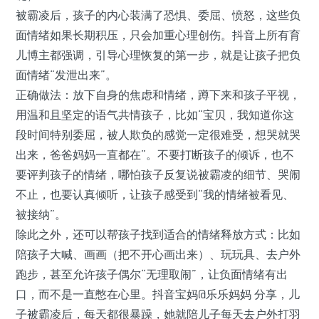
被霸凌后，孩子的内心装满了恐惧、委屈、愤怒，这些负
面情绪如果长期积压，只会加重心理创伤。抖音上所有育
儿博主都强调，引导心理恢复的第一步，就是让孩子把负
面情绪“发泄出来”。
正确做法：放下自身的焦虑和情绪，蹲下来和孩子平视，
用温和且坚定的语气共情孩子，比如“宝贝，我知道你这
段时间特别委屈，被人欺负的感觉一定很难受，想哭就哭
出来，爸爸妈妈一直都在”。不要打断孩子的倾诉，也不
要评判孩子的情绪，哪怕孩子反复说被霸凌的细节、哭闹
不止，也要认真倾听，让孩子感受到“我的情绪被看见、
被接纳”。
除此之外，还可以帮孩子找到适合的情绪释放方式：比如
陪孩子大喊、画画（把不开心画出来）、玩玩具、去户外
跑步，甚至允许孩子偶尔“无理取闹”，让负面情绪有出
口，而不是一直憋在心里。抖音宝妈@乐乐妈妈 分享，儿
子被霸凌后，每天都很暴躁，她就陪儿子每天去户外打羽