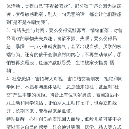
体活动，觉得自己“不配被喜欢”。部分孩子还会因为被霸
凌，变得敏感脆弱，别人一句无意的话，都会让他们联想
到“是不是在嘲笑我”。
3. 情绪失控与封闭：要么变得沉默寡言、情绪低落，对曾
经喜欢的事物失去兴趣，食欲不振、失眠；要么变得易
怒、暴躁，一点小事就发脾气，甚至出现自残、厌学的极
端行为。还有的孩子会彻底封闭内心，不再主动倾诉，哪
怕被再次霸凌，也选择默默忍受，生怕被家长指责“懦
弱”。
4. 社交恐惧：害怕与人对视、害怕结交新朋友，拒绝和同
学同行、不愿参与集体活动，总是独来独往，甚至对“社
交”产生本能的抗拒。抖音上有位10岁男孩，被霸凌后不
敢主动和同学说话，哪怕别人主动打招呼，也会立刻躲
开，长期下来，变得越来越孤僻。
特别提醒：心理创伤的表现因人而异，低龄儿童可能不会
清晰表达自己的感受，只会通过哭闹、厌学、粘人等方式