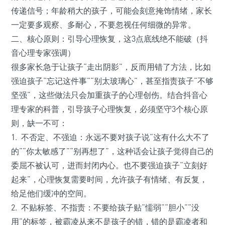
传递信号；年龄稍大的孩子，可能会刻意掩饰情绪，家长
一定要多观察、多耐心，不要忽视任何细微的异常。
二、核心原则：引导心理恢复，这3点底线绝不能破（抖
音心理专家强调）
很多家长急于让孩子“走出阴影”，反而用错了方法，比如
强迫孩子“忘记这件事”“别太玻璃心”，甚至指责孩子“不够
坚强”，这些做法只会加重孩子的心理创伤。结合抖音心
理专家的科普，引导孩子心理恢复，必须坚守3个核心原
则，缺一不可：
1. 不否定、不强迫：永远不要对孩子说“这有什么大不了
的”“你太敏感了”“别再想了”，这种话会让孩子觉得自己的
委屈不被认可，进而封闭内心。也不要强迫孩子“立刻好
起来”，心理恢复需要时间，允许孩子有情绪、有反复，
给足他们缓冲的空间。
2. 不贴标签、不指责：不要给孩子贴“懦弱”“胆小”“没
用”的标签，被霸凌从来不是孩子的错，错的是霸凌者和