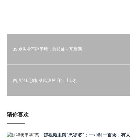
35 岁失业不陷困境：靠技能 + 互联网
西贝经历预制菜风波后,守江山比打
猜你喜欢
短视频里演“恶婆婆”：一小时一百块，有人